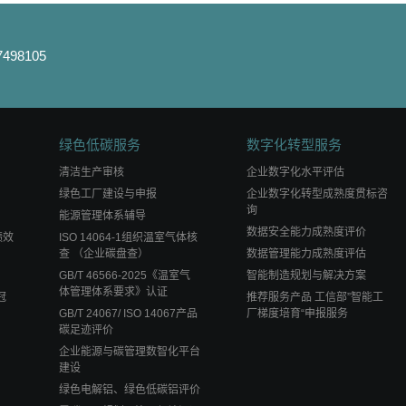
498105
绿色低碳服务
数字化转型服务
清洁生产审核
企业数字化水平评估
绿色工厂建设与申报
企业数字化转型成熟度贯标咨
询
能源管理体系辅导
数据安全能力成熟度评价
绩效
ISO 14064-1组织温室气体核
查 （企业碳盘查）
数据管理能力成熟度评估
GB/T 46566-2025《温室气
智能制造规划与解决方案
体管理体系要求》认证
冠
推荐服务产品 工信部”智能工
GB/T 24067/ ISO 14067产品
厂梯度培育“申报服务
碳足迹评价
企业能源与碳管理数智化平台
建设
绿色电解铝、绿色低碳铝评价